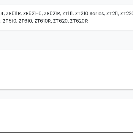
ZE511R, ZE521-6, ZE521R, ZT111, ZT210 Series, ZT211, ZT220
s, ZT510, ZT610, ZT610R, ZT620, ZT620R