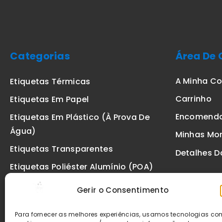
Categorias
Área De 
A Minha C
Etiquetas Térmicas
Carrinho
Etiquetas Em Papel
Encomend
Etiquetas Em Plástico (à Prova De
Água)
Minhas Mo
Etiquetas Transparentes
Detalhes D
Etiquetas Poliéster Alumínio (POA)
Etiquetas De Segurança VOID
Gerir o Consentimento
Etiquetas De Ourivesaria
Para fornecer as melhores experiências, usamos tecnologias c
Etiquetas Zebra