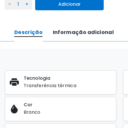
Quantidade
Adicionar
de
Etiqueta
Zebra
Z-
Descrição
Informação adicional
Select
2000T
102X38mm
–
Papel
Mate
Tecnologia
Premium
Transferência térmica
Cor
Branco