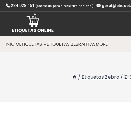
Skip
234 028 151
geral@etiquet
(chamada para a rede fixa nacional)
to
content
INÍCIO
ETIQUETAS
ETIQUETAS ZEBRA
FITAS
MORE
/
Etiquetas Zebra
/
Z-