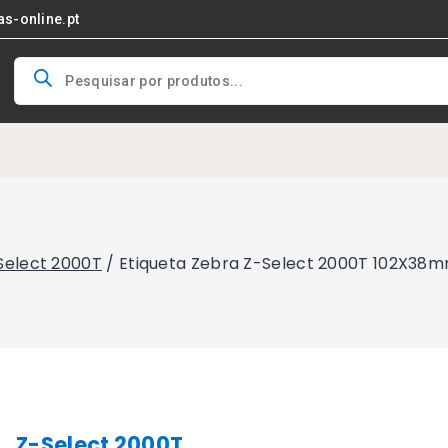
as-online.pt
Products
search
Select 2000T
/
Etiqueta Zebra Z-Select 2000T 102X38
Z-Select 2000T