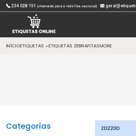
Skip
234 028 151
geral@etiquet
(chamada para a rede fixa nacional)
to
content
INÍCIO
ETIQUETAS
ETIQUETAS ZEBRA
FITAS
MORE
Categorias
ZD220D