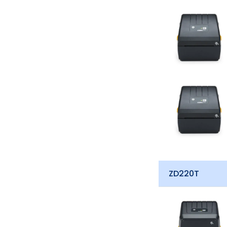
Impressoras
Etiquetas Térmicas
Etiquetas em papel
Etiquetas em plástico (à prova
de água)
Etiquetas transparentes
Etiquetas Poliéster Alumínio
(POA)
Etiquetas de segurança VOID
Etiquetas de Ourivesaria
ZD220T
Etiquetas Poliamida
Etiquetas Zebra
Fitas