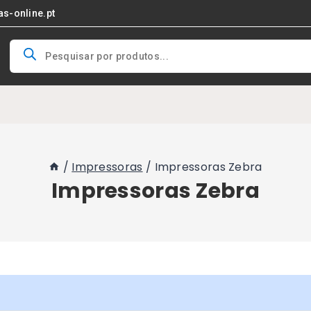
as-online.pt
Products
search
/
Impressoras
/
Impressoras Zebra
Impressoras Zebra