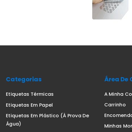
Categorias
Área De 
A Minha C
Etiquetas Térmicas
Carrinho
Etiquetas Em Papel
Encomend
Etiquetas Em Plástico (à Prova De
Água)
Minhas Mo