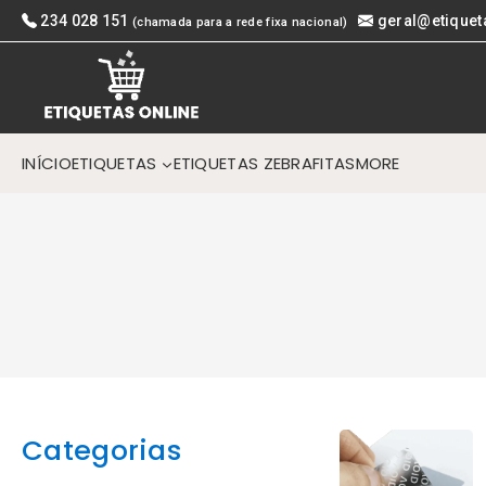
Skip
234 028 151
geral@etiquet
(chamada para a rede fixa nacional)
to
content
INÍCIO
ETIQUETAS
ETIQUETAS ZEBRA
FITAS
MORE
Categorias