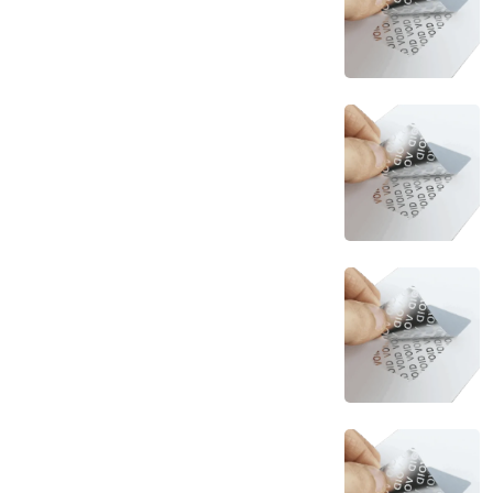
Impressoras
Etiquetas Térmicas
Etiquetas em papel
Etiquetas em plástico (à prova
de água)
Etiquetas transparentes
Etiquetas Poliéster Alumínio
(POA)
Etiquetas de segurança VOID
Etiquetas de Ourivesaria
Etiquetas Poliamida
Etiquetas Zebra
Fitas