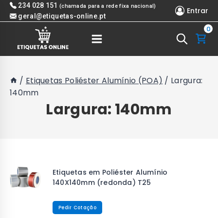
Skip
234 028 151
(chamada para a rede fixa nacional)
Entrar
to
geral@etiquetas-online.pt
0
content
/
Etiquetas Poliéster Alumínio (POA)
/
Largura:
140mm
Largura: 140mm
Etiquetas em Poliéster Alumínio
140X140mm (redonda) T25
Pedir Cotação