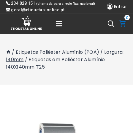
Skip
234 028 151
(chamada para a rede fixa nacional)
Entrar
to
geral@etiquetas-online.pt
0
content
/
Etiquetas Poliéster Alumínio (POA)
/
Largura:
140mm
/
Etiquetas em Poliéster Alumínio
140X140mm T25