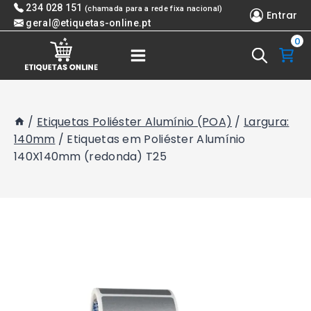
Skip
234 028 151
(chamada para a rede fixa nacional)
Entrar
to
geral@etiquetas-online.pt
0
content
/
Etiquetas Poliéster Alumínio (POA)
/
Largura:
140mm
/
Etiquetas em Poliéster Alumínio
140X140mm (redonda) T25