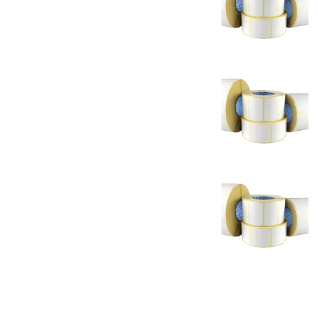
Impressoras
Etiquetas Térmicas
Etiquetas em papel
Etiquetas em plástico (à prova
de água)
Etiquetas transparentes
Etiquetas Poliéster Alumínio
(POA)
Etiquetas de segurança VOID
Etiquetas de Ourivesaria
Etiquetas Poliamida
Etiquetas Zebra
Fitas