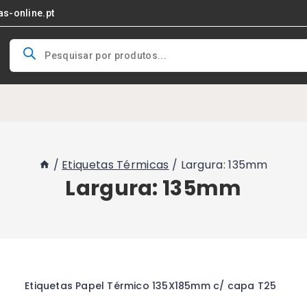
as-online.pt
Products
search
/
Etiquetas Térmicas
/
Largura: 135mm
Largura: 135mm
Etiquetas Papel Térmico 135X185mm c/ capa T25