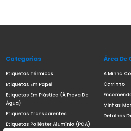
Categorias
Área De 
A Minha C
Etiquetas Térmicas
Carrinho
Etiquetas Em Papel
Encomend
Etiquetas Em Plástico (à Prova De
Água)
Minhas Mo
Etiquetas Transparentes
Detalhes D
Etiquetas Poliéster Alumínio (POA)