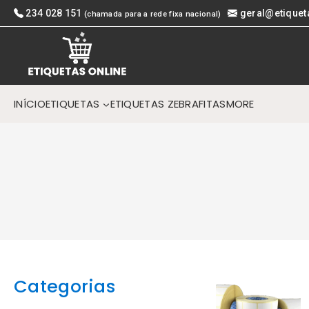
Skip
234 028 151
geral@etiquet
(chamada para a rede fixa nacional)
to
content
INÍCIO
ETIQUETAS
ETIQUETAS ZEBRA
FITAS
MORE
Categorias