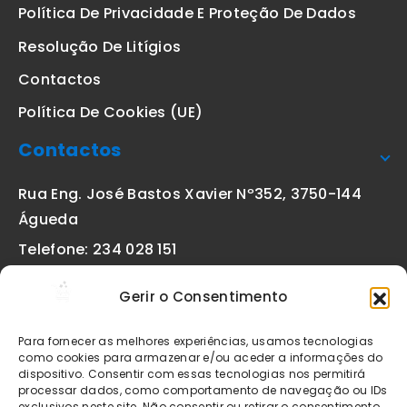
Política De Privacidade E Proteção De Dados
Resolução De Litígios
Contactos
Política De Cookies (UE)
Contactos
Rua Eng. José Bastos Xavier Nº352, 3750-144
Águeda
Telefone: 234 028 151
(chamada para a rede fixa nacional)
Gerir o Consentimento
Email:
geral@etiquetas-online.pt
Para fornecer as melhores experiências, usamos tecnologias
como cookies para armazenar e/ou aceder a informações do
dispositivo. Consentir com essas tecnologias nos permitirá
processar dados, como comportamento de navegação ou IDs
Os preços indicados incluem IVA à taxa legal em vigor. Todos
exclusivos neste site. Não consentir ou retirar o consentimento