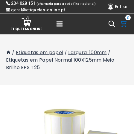
Skip
234 028 151
(chamada para a rede fixa nacional)
Entrar
to
geral@etiquetas-online.pt
0
content
/
Etiquetas em papel
/
Largura: 100mm
/
Etiquetas em Papel Normal 100X125mm Meio
Brilho EPS T25