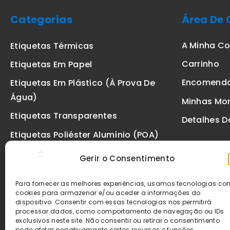
Categorias
Área De 
A Minha C
Etiquetas Térmicas
Carrinho
Etiquetas Em Papel
Encomend
Etiquetas Em Plástico (à Prova De
Água)
Minhas Mo
Etiquetas Transparentes
Detalhes D
Etiquetas Poliéster Alumínio (POA)
Etiquetas De Segurança VOID
Gerir o Consentimento
Etiquetas De Ourivesaria
Para fornecer as melhores experiências, usamos tecnologias c
Etiquetas Zebra
cookies para armazenar e/ou aceder a informações do
dispositivo. Consentir com essas tecnologias nos permitirá
Fitas
processar dados, como comportamento de navegação ou IDs
exclusivos neste site. Não consentir ou retirar o consentimento
pode afetar negativamante certos recursos e funções.