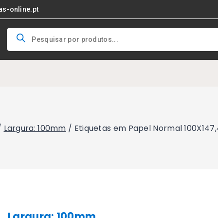
as-online.pt
Products
search
/
Largura: 100mm
/
Etiquetas em Papel Normal 100X147
Largura: 100mm