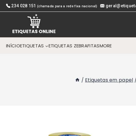
Skip
234 028 151
geral@etiquet
(chamada para a rede fixa nacional)
to
content
INÍCIO
ETIQUETAS
ETIQUETAS ZEBRA
FITAS
MORE
/
Etiquetas em papel