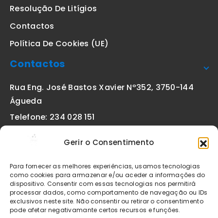
Resolução De Litígios
Contactos
Política De Cookies (UE)
Contactos
Rua Eng. José Bastos Xavier Nº352, 3750-144
Águeda
Telefone: 234 028 151
(chamada para a rede fixa nacional)
Gerir o Consentimento
Email:
geral@etiquetas-online.pt
Para fornecer as melhores experiências, usamos tecnologias
como cookies para armazenar e/ou aceder a informações do
dispositivo. Consentir com essas tecnologias nos permitirá
processar dados, como comportamento de navegação ou IDs
Os preços indicados incluem IVA à taxa legal em vigor. Todos
exclusivos neste site. Não consentir ou retirar o consentimento
os artigos apresentados no site encontram-se sujeitos à
pode afetar negativamante certos recursos e funções.
disponibilidade de stock após confirmação da encomenda. As