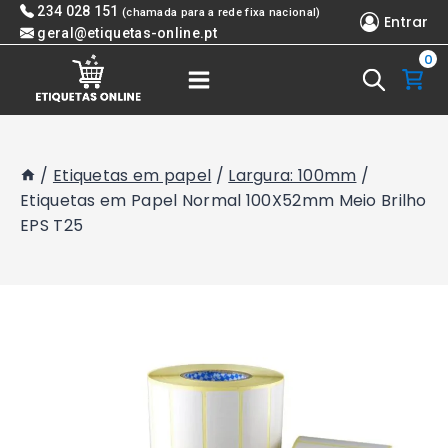
Skip
234 028 151
(chamada para a rede fixa nacional)
Entrar
to
geral@etiquetas-online.pt
0
content
/
Etiquetas em papel
/
Largura: 100mm
/
Etiquetas em Papel Normal 100X52mm Meio Brilho
EPS T25