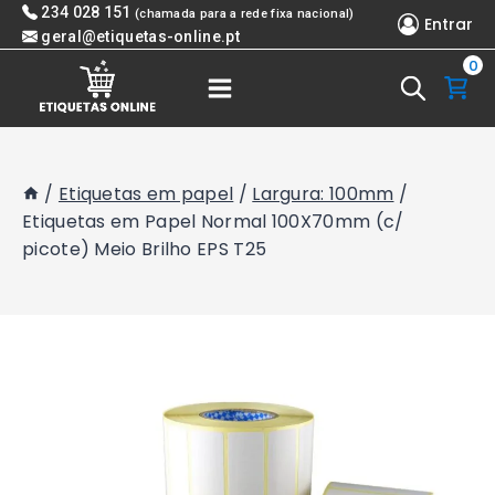
Skip
234 028 151
(chamada para a rede fixa nacional)
Entrar
to
geral@etiquetas-online.pt
0
content
/
Etiquetas em papel
/
Largura: 100mm
/
Etiquetas em Papel Normal 100X70mm (c/
picote) Meio Brilho EPS T25