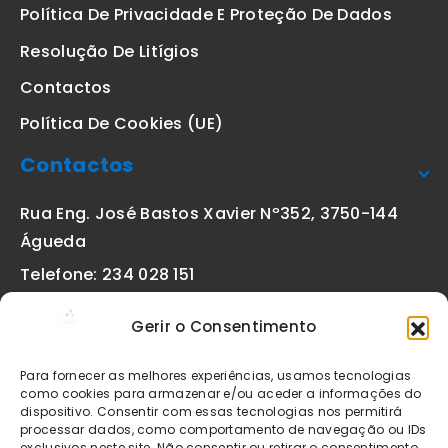
Política De Privacidade E Proteção De Dados
Resolução De Litígios
Contactos
Política De Cookies (UE)
Contactos
Rua Eng. José Bastos Xavier Nº352, 3750-144
Águeda
Telefone: 234 028 151
(chamada para a rede fixa nacional)
Gerir o Consentimento
Email:
geral@etiquetas-online.pt
Para fornecer as melhores experiências, usamos tecnologias
como cookies para armazenar e/ou aceder a informações do
dispositivo. Consentir com essas tecnologias nos permitirá
processar dados, como comportamento de navegação ou IDs
Os preços indicados incluem IVA à taxa legal em vigor. Todos
exclusivos neste site. Não consentir ou retirar o consentimento