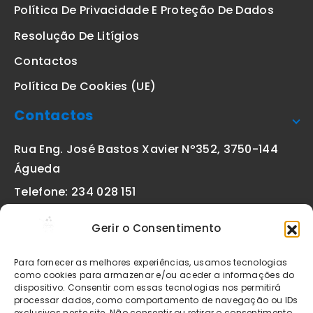
Política De Privacidade E Proteção De Dados
Resolução De Litígios
Contactos
Política De Cookies (UE)
Contactos
Rua Eng. José Bastos Xavier Nº352, 3750-144
Águeda
Telefone: 234 028 151
(chamada para a rede fixa nacional)
Gerir o Consentimento
Email:
geral@etiquetas-online.pt
Para fornecer as melhores experiências, usamos tecnologias
como cookies para armazenar e/ou aceder a informações do
dispositivo. Consentir com essas tecnologias nos permitirá
processar dados, como comportamento de navegação ou IDs
Os preços indicados incluem IVA à taxa legal em vigor. Todos
exclusivos neste site. Não consentir ou retirar o consentimento