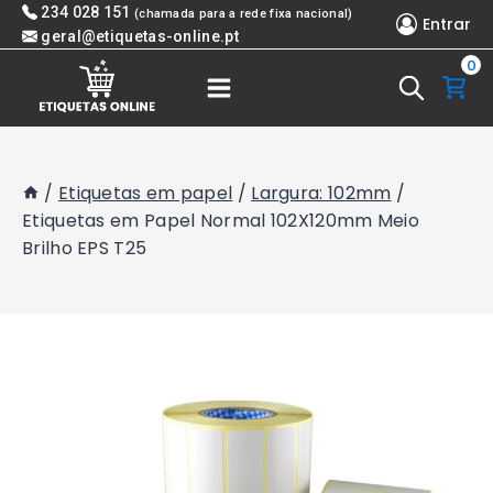
Skip
234 028 151
(chamada para a rede fixa nacional)
Entrar
to
geral@etiquetas-online.pt
0
content
/
Etiquetas em papel
/
Largura: 102mm
/
Etiquetas em Papel Normal 102X120mm Meio
Brilho EPS T25