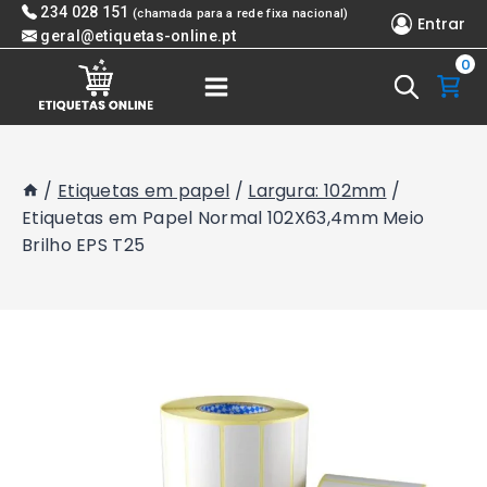
Skip
234 028 151
(chamada para a rede fixa nacional)
Entrar
to
geral@etiquetas-online.pt
0
content
/
Etiquetas em papel
/
Largura: 102mm
/
Etiquetas em Papel Normal 102X63,4mm Meio
Brilho EPS T25