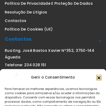
Política De Privacidade E Proteção De Dados
Resolução De Litígios
Contactos
Política De Cookies (UE)
Contactos
Rua Eng. José Bastos Xavier Nº352, 3750-144
Águeda
Telefone: 234 028 151
(chamada para a rede fixa nacional)
Gerir o Consentimento
Email:
geral@etiquetas-online.pt
Para fornecer as melhores experiências, usamos tecnologias
como cookies para armazenar e/ou aceder a informações do
dispositivo. Consentir com essas tecnologias nos permitirá
processar dados, como comportamento de navegação ou IDs
Os preços indicados incluem IVA à taxa legal em vigor. Todos
exclusivos neste site. Não consentir ou retirar o consentimento