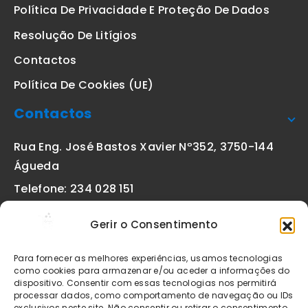
Política De Privacidade E Proteção De Dados
Resolução De Litígios
Contactos
Política De Cookies (UE)
Contactos
Rua Eng. José Bastos Xavier Nº352, 3750-144
Águeda
Telefone: 234 028 151
(chamada para a rede fixa nacional)
Gerir o Consentimento
Email:
geral@etiquetas-online.pt
Para fornecer as melhores experiências, usamos tecnologias
como cookies para armazenar e/ou aceder a informações do
dispositivo. Consentir com essas tecnologias nos permitirá
processar dados, como comportamento de navegação ou IDs
Os preços indicados incluem IVA à taxa legal em vigor. Todos
exclusivos neste site. Não consentir ou retirar o consentimento