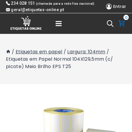
Skip
234 028 151
(chamada para a rede fixa nacional)
Entrar
to
geral@etiquetas-online.pt
0
content
/
Etiquetas em papel
/
Largura: 104mm
/
Etiquetas em Papel Normal 104X129,5mm (c/
picote) Meio Brilho EPS T25