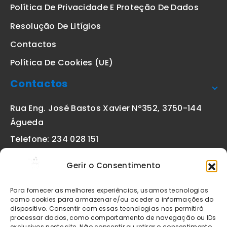
Política De Privacidade E Proteção De Dados
Resolução De Litígios
Contactos
Política De Cookies (UE)
Contactos
Rua Eng. José Bastos Xavier Nº352, 3750-144
Águeda
Telefone: 234 028 151
(chamada para a rede fixa nacional)
Gerir o Consentimento
Email:
geral@etiquetas-online.pt
Para fornecer as melhores experiências, usamos tecnologias
como cookies para armazenar e/ou aceder a informações do
dispositivo. Consentir com essas tecnologias nos permitirá
processar dados, como comportamento de navegação ou IDs
Os preços indicados incluem IVA à taxa legal em vigor. Todos
exclusivos neste site. Não consentir ou retirar o consentimento