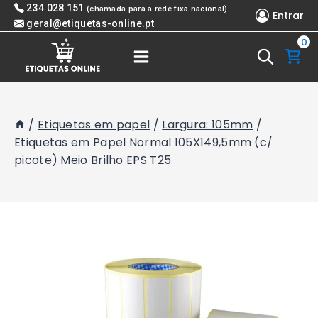
Skip
234 028 151
(chamada para a rede fixa nacional)
Entrar
to
geral@etiquetas-online.pt
0
content
/
Etiquetas em papel
/
Largura: 105mm
/
Etiquetas em Papel Normal 105X149,5mm (c/
picote) Meio Brilho EPS T25