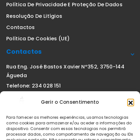
Política De Privacidade E Proteção De Dados
Resolução De Litígios
Contactos
Política De Cookies (UE)
Contactos
Rua Eng. José Bastos Xavier Nº352, 3750-144
Águeda
Telefone: 234 028 151
(chamada para a rede fixa nacional)
Gerir o Consentimento
Email:
geral@etiquetas-online.pt
Para fornecer as melhores experiências, usamos tecnologias
como cookies para armazenar e/ou aceder a informações do
dispositivo. Consentir com essas tecnologias nos permitirá
processar dados, como comportamento de navegação ou IDs
Os preços indicados incluem IVA à taxa legal em vigor. Todos
exclusivos neste site. Não consentir ou retirar o consentimento