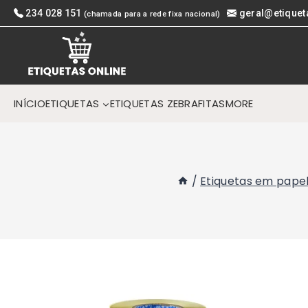
Skip
234 028 151
geral@etiquet
(chamada para a rede fixa nacional)
to
content
INÍCIO
ETIQUETAS
ETIQUETAS ZEBRA
FITAS
MORE
/
Etiquetas em pape