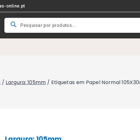
as-online.pt
Products
search
l
/
Largura: 105mm
/
Etiquetas em Papel Normal 105X30
Largura: 105mm