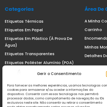
Categorias
Área De 
A Minha C
Etiquetas Térmicas
Carrinho
Etiquetas Em Papel
Encomend
Etiquetas Em Plástico (à Prova De
Água)
Minhas Mo
Etiquetas Transparentes
Detalhes D
Etiquetas Poliéster Alumínio (POA)
Etiquetas De Segurança VOID
Gerir o Consentimento
Etiquetas De Ourivesaria
Para fornecer as melhores experiências, usamos tecnologias c
Etiquetas Zebra
cookies para armazenar e/ou aceder a informações do
dispositivo. Consentir com essas tecnologias nos permitirá
Fitas
processar dados, como comportamento de navegação ou IDs
exclusivos neste site. Não consentir ou retirar o consentimento
pode afetar negativamante certos recursos e funções.