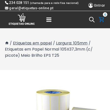
Skip
234 028 151
(chamada para a rede fixa nacional)
Entrar
to
geral@etiquetas-online.pt
0
content
/
Etiquetas em papel
/
Largura: 105mm
/
Etiquetas em Papel Normal 105X37,3mm (c/
picote) Meio Brilho EPS T25