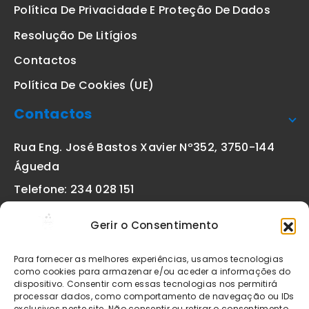
Política De Privacidade E Proteção De Dados
Resolução De Litígios
Contactos
Política De Cookies (UE)
Contactos
Rua Eng. José Bastos Xavier Nº352, 3750-144
Águeda
Telefone: 234 028 151
(chamada para a rede fixa nacional)
Gerir o Consentimento
Email:
geral@etiquetas-online.pt
Para fornecer as melhores experiências, usamos tecnologias
como cookies para armazenar e/ou aceder a informações do
dispositivo. Consentir com essas tecnologias nos permitirá
processar dados, como comportamento de navegação ou IDs
Os preços indicados incluem IVA à taxa legal em vigor. Todos
exclusivos neste site. Não consentir ou retirar o consentimento