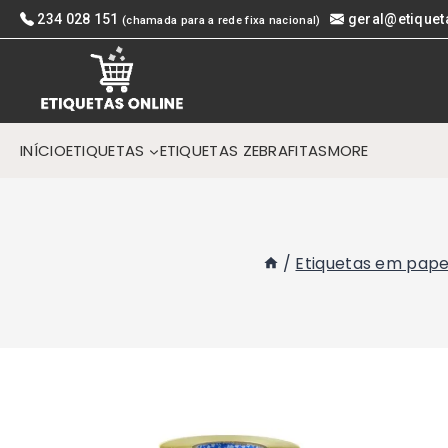
Skip
234 028 151
geral@etiquet
(chamada para a rede fixa nacional)
to
content
INÍCIO
ETIQUETAS
ETIQUETAS ZEBRA
FITAS
MORE
/
Etiquetas em pape