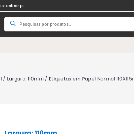
as-online.pt
Products
search
l
/
Largura: 110mm
/
Etiquetas em Papel Normal 110X115
Largura: 110mm