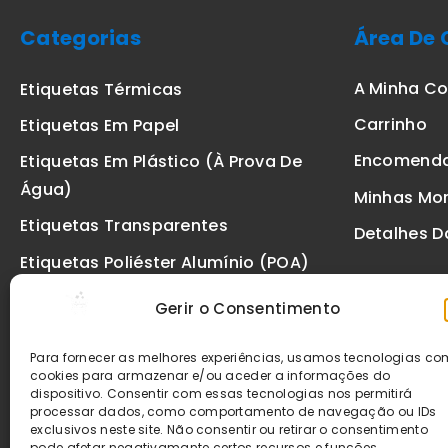
Categorias
Área De 
A Minha C
Etiquetas Térmicas
Carrinho
Etiquetas Em Papel
Encomend
Etiquetas Em Plástico (à Prova De
Água)
Minhas Mo
Etiquetas Transparentes
Detalhes D
Etiquetas Poliéster Alumínio (POA)
Etiquetas De Segurança VOID
Gerir o Consentimento
Etiquetas De Ourivesaria
Para fornecer as melhores experiências, usamos tecnologias c
Etiquetas Zebra
cookies para armazenar e/ou aceder a informações do
dispositivo. Consentir com essas tecnologias nos permitirá
Fitas
processar dados, como comportamento de navegação ou IDs
exclusivos neste site. Não consentir ou retirar o consentimento
pode afetar negativamante certos recursos e funções.