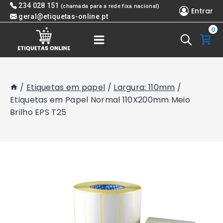
Skip
234 028 151
(chamada para a rede fixa nacional)
Entrar
to
geral@etiquetas-online.pt
0
content
/
Etiquetas em papel
/
Largura: 110mm
/
Etiquetas em Papel Normal 110X200mm Meio
Brilho EPS T25