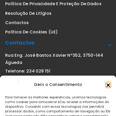
Política De Privacidade E Proteção De Dados
Resolução De Litígios
Contactos
Política De Cookies (UE)
Contactos
Rua Eng. José Bastos Xavier Nº352, 3750-144
Águeda
Telefone: 234 028 151
(chamada para a rede fixa nacional)
Gerir o Consentimento
Email:
geral@etiquetas-online.pt
Para fornecer as melhores experiências, usamos tecnologias
como cookies para armazenar e/ou aceder a informações do
dispositivo. Consentir com essas tecnologias nos permitirá
processar dados, como comportamento de navegação ou IDs
Os preços indicados incluem IVA à taxa legal em vigor. Todos
exclusivos neste site. Não consentir ou retirar o consentimento