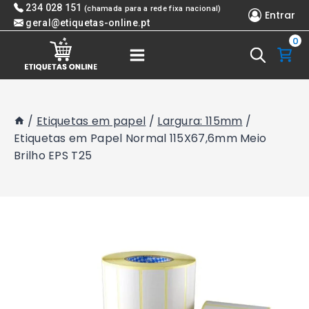
Skip
234 028 151
(chamada para a rede fixa nacional)
Entrar
to
geral@etiquetas-online.pt
0
content
/
Etiquetas em papel
/
Largura: 115mm
/
Etiquetas em Papel Normal 115X67,6mm Meio
Brilho EPS T25