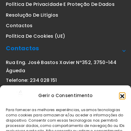
Política De Privacidade E Proteção De Dados
Resolução De Litígios
Contactos
Política De Cookies (UE)
Contactos
Rua Eng. José Bastos Xavier Nº352, 3750-144
Águeda
Telefone: 234 028 151
(chamada para a rede fixa nacional)
Gerir o Consentimento
Email:
geral@etiquetas-online.pt
Para fornecer as melhores experiências, usamos tecnologias
como cookies para armazenar e/ou aceder a informações do
dispositivo. Consentir com essas tecnologias nos permitirá
processar dados, como comportamento de navegação ou IDs
Os preços indicados incluem IVA à taxa legal em vigor. Todos
exclusivos neste site. Não consentir ou retirar o consentimento