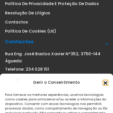
Política De Privacidade E Proteção De Dados
Resolução De Litígios
Contactos
Política De Cookies (UE)
Contactos
Rua Eng. José Bastos Xavier Nº352, 3750-144
Águeda
Telefone: 234 028 151
(chamada para a rede fixa nacional)
Gerir o Consentimento
Email:
geral@etiquetas-online.pt
Para fornecer as melhores experiências, usamos tecnologias
como cookies para armazenar e/ou aceder a informações do
dispositivo. Consentir com essas tecnologias nos permitirá
processar dados, como comportamento de navegação ou IDs
Os preços indicados incluem IVA à taxa legal em vigor. Todos
exclusivos neste site. Não consentir ou retirar o consentimento