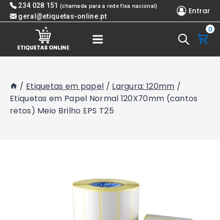
Skip
234 028 151
(chamada para a rede fixa nacional)
Entrar
to
geral@etiquetas-online.pt
0
content
/
Etiquetas em papel
/
Largura: 120mm
/
Etiquetas em Papel Normal 120X70mm (cantos
retos) Meio Brilho EPS T25