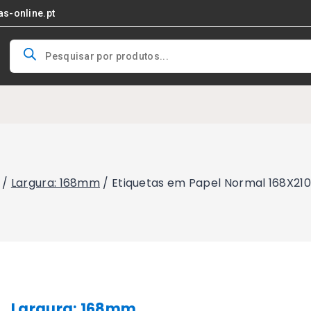
as-online.pt
Products
search
/
Largura: 168mm
/
Etiquetas em Papel Normal 168X21
Largura: 168mm