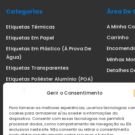
Categorias
Área De 
A Minha C
Etiquetas Térmicas
Carrinho
Etiquetas Em Papel
Encomend
Etiquetas Em Plástico (à Prova De
Água)
Minhas Mo
Etiquetas Transparentes
Detalhes D
Etiquetas Poliéster Alumínio (POA)
Etiquetas De Segurança VOID
Gerir o Consentimento
Etiquetas De Ourivesaria
Para fornecer as melhores experiências, usamos tecnologias c
Etiquetas Zebra
cookies para armazenar e/ou aceder a informações do
dispositivo. Consentir com essas tecnologias nos permitirá
Fitas
processar dados, como comportamento de navegação ou IDs
exclusivos neste site. Não consentir ou retirar o consentimento
pode afetar negativamante certos recursos e funções.