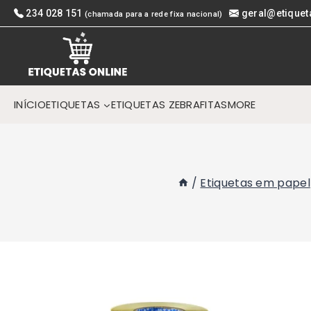
Skip
234 028 151
geral@etiquet
(chamada para a rede fixa nacional)
to
content
INÍCIO
ETIQUETAS
ETIQUETAS ZEBRA
FITAS
MORE
/
Etiquetas em papel