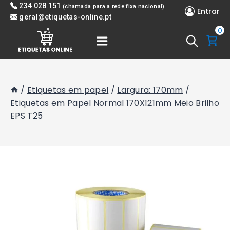
Skip
234 028 151
(chamada para a rede fixa nacional)
Entrar
to
geral@etiquetas-online.pt
0
content
/
Etiquetas em papel
/
Largura: 170mm
/
Etiquetas em Papel Normal 170X121mm Meio Brilho
EPS T25