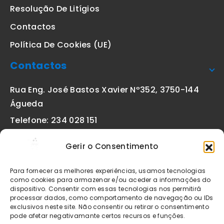
Resolução De Litígios
Contactos
Política De Cookies (UE)
Contactos
Rua Eng. José Bastos Xavier Nº352, 3750-144
Águeda
Telefone: 234 028 151
(chamada para a rede fixa nacional)
Gerir o Consentimento
Email:
geral@etiquetas-online.pt
Para fornecer as melhores experiências, usamos tecnologias
como cookies para armazenar e/ou aceder a informações do
dispositivo. Consentir com essas tecnologias nos permitirá
processar dados, como comportamento de navegação ou IDs
Os preços indicados incluem IVA à taxa legal em vigor. Todos
exclusivos neste site. Não consentir ou retirar o consentimento
os artigos apresentados no site encontram-se sujeitos à
pode afetar negativamante certos recursos e funções.
disponibilidade de stock após confirmação da encomenda. As