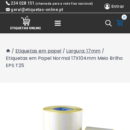
Skip
234 028 151
(chamada para a rede fixa nacional)
Entrar
to
geral@etiquetas-online.pt
0
content
/
Etiquetas em papel
/
Largura: 17mm
/
Etiquetas em Papel Normal 17X104mm Meio Brilho
EPS T25