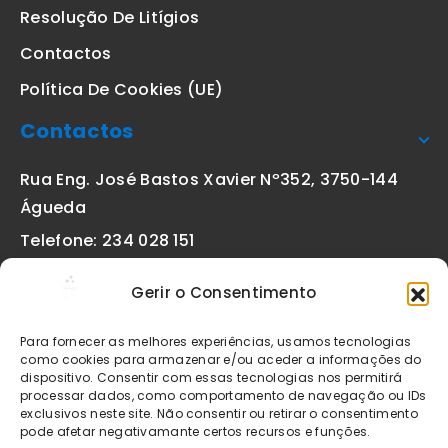
Resolução De Litígios
Contactos
Política De Cookies (UE)
Contactos
Rua Eng. José Bastos Xavier Nº352, 3750-144
Águeda
Telefone: 234 028 151
(chamada para a rede fixa nacional)
Gerir o Consentimento
Email:
geral@etiquetas-online.pt
Para fornecer as melhores experiências, usamos tecnologias
como cookies para armazenar e/ou aceder a informações do
dispositivo. Consentir com essas tecnologias nos permitirá
processar dados, como comportamento de navegação ou IDs
Os preços indicados incluem IVA à taxa legal em vigor. Todos
exclusivos neste site. Não consentir ou retirar o consentimento
os artigos apresentados no site encontram-se sujeitos à
pode afetar negativamante certos recursos e funções.
disponibilidade de stock após confirmação da encomenda. As