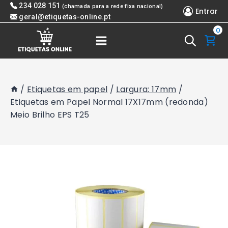
Skip
234 028 151
(chamada para a rede fixa nacional)
Entrar
to
geral@etiquetas-online.pt
0
content
/
Etiquetas em papel
/
Largura: 17mm
/
Etiquetas em Papel Normal 17X17mm (redonda)
Meio Brilho EPS T25