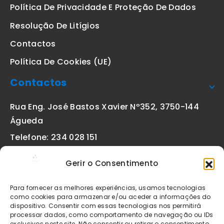
Política De Privacidade E Proteção De Dados
Resolução De Litígios
Contactos
Política De Cookies (UE)
Contactos
Rua Eng. José Bastos Xavier Nº352, 3750-144
Águeda
Telefone: 234 028 151
(chamada para a rede fixa nacional)
Gerir o Consentimento
Email:
geral@etiquetas-online.pt
Para fornecer as melhores experiências, usamos tecnologias
como cookies para armazenar e/ou aceder a informações do
dispositivo. Consentir com essas tecnologias nos permitirá
processar dados, como comportamento de navegação ou IDs
Os preços indicados incluem IVA à taxa legal em vigor. Todos
exclusivos neste site. Não consentir ou retirar o consentimento