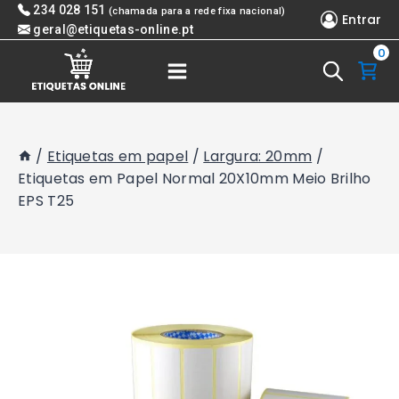
Skip
234 028 151
(chamada para a rede fixa nacional)
Entrar
to
geral@etiquetas-online.pt
0
content
/
Etiquetas em papel
/
Largura: 20mm
/
Etiquetas em Papel Normal 20X10mm Meio Brilho
EPS T25