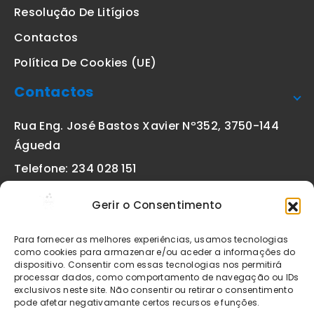
Resolução De Litígios
Contactos
Política De Cookies (UE)
Contactos
Rua Eng. José Bastos Xavier Nº352, 3750-144
Águeda
Telefone: 234 028 151
(chamada para a rede fixa nacional)
Gerir o Consentimento
Email:
geral@etiquetas-online.pt
Para fornecer as melhores experiências, usamos tecnologias
como cookies para armazenar e/ou aceder a informações do
dispositivo. Consentir com essas tecnologias nos permitirá
processar dados, como comportamento de navegação ou IDs
Os preços indicados incluem IVA à taxa legal em vigor. Todos
exclusivos neste site. Não consentir ou retirar o consentimento
os artigos apresentados no site encontram-se sujeitos à
pode afetar negativamante certos recursos e funções.
disponibilidade de stock após confirmação da encomenda. As