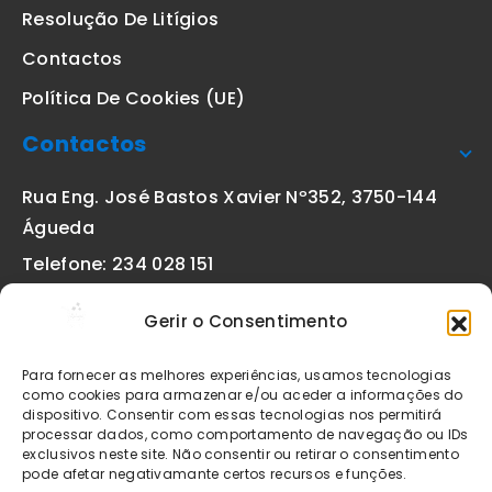
Resolução De Litígios
Contactos
Política De Cookies (UE)
Contactos
Rua Eng. José Bastos Xavier Nº352, 3750-144
Águeda
Telefone: 234 028 151
(chamada para a rede fixa nacional)
Gerir o Consentimento
Email:
geral@etiquetas-online.pt
Para fornecer as melhores experiências, usamos tecnologias
como cookies para armazenar e/ou aceder a informações do
dispositivo. Consentir com essas tecnologias nos permitirá
processar dados, como comportamento de navegação ou IDs
Os preços indicados incluem IVA à taxa legal em vigor. Todos
exclusivos neste site. Não consentir ou retirar o consentimento
os artigos apresentados no site encontram-se sujeitos à
pode afetar negativamante certos recursos e funções.
disponibilidade de stock após confirmação da encomenda. As