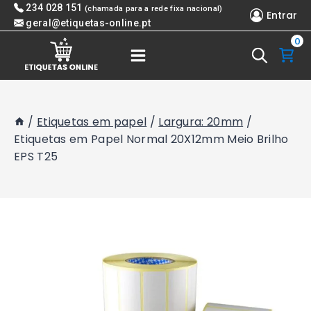
Skip
234 028 151
(chamada para a rede fixa nacional)
Entrar
to
geral@etiquetas-online.pt
0
content
/
Etiquetas em papel
/
Largura: 20mm
/
Etiquetas em Papel Normal 20X12mm Meio Brilho
EPS T25