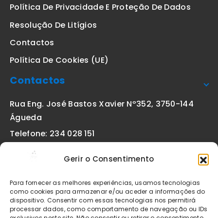
Política De Privacidade E Proteção De Dados
Resolução De Litígios
Contactos
Política De Cookies (UE)
Contactos
Rua Eng. José Bastos Xavier Nº352, 3750-144
Águeda
Telefone: 234 028 151
(chamada para a rede fixa nacional)
Gerir o Consentimento
Email:
geral@etiquetas-online.pt
Para fornecer as melhores experiências, usamos tecnologias
como cookies para armazenar e/ou aceder a informações do
dispositivo. Consentir com essas tecnologias nos permitirá
processar dados, como comportamento de navegação ou IDs
Os preços indicados incluem IVA à taxa legal em vigor. Todos
exclusivos neste site. Não consentir ou retirar o consentimento