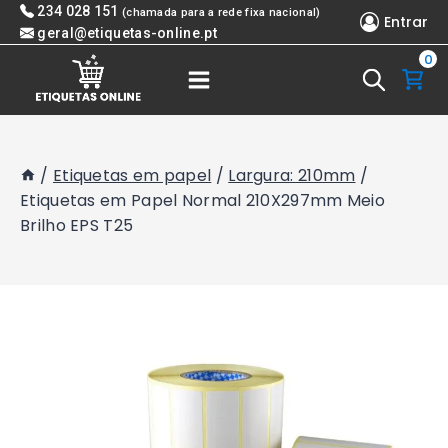
Skip
234 028 151
(chamada para a rede fixa nacional)
Entrar
to
geral@etiquetas-online.pt
0
content
/
Etiquetas em papel
/
Largura: 210mm
/
Etiquetas em Papel Normal 210X297mm Meio
Brilho EPS T25