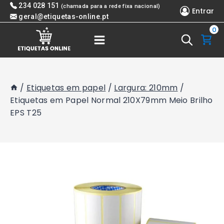
Skip
234 028 151
(chamada para a rede fixa nacional)
Entrar
to
geral@etiquetas-online.pt
0
content
/
Etiquetas em papel
/
Largura: 210mm
/
Etiquetas em Papel Normal 210X79mm Meio Brilho
EPS T25