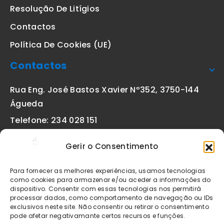
Resolução De Litígios
Contactos
Política De Cookies (UE)
Contactos
Rua Eng. José Bastos Xavier Nº352, 3750-144
Águeda
Telefone: 234 028 151
(chamada para a rede fixa nacional)
Gerir o Consentimento
Email:
geral@etiquetas-online.pt
Para fornecer as melhores experiências, usamos tecnologias
como cookies para armazenar e/ou aceder a informações do
dispositivo. Consentir com essas tecnologias nos permitirá
processar dados, como comportamento de navegação ou IDs
Os preços indicados incluem IVA à taxa legal em vigor. Todos
exclusivos neste site. Não consentir ou retirar o consentimento
os artigos apresentados no site encontram-se sujeitos à
pode afetar negativamante certos recursos e funções.
disponibilidade de stock após confirmação da encomenda. As