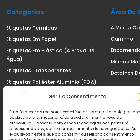
Categorias
Área De 
A Minha C
Etiquetas Térmicas
Carrinho
Etiquetas Em Papel
Encomend
Etiquetas Em Plástico (à Prova De
Água)
Minhas Mo
Etiquetas Transparentes
Detalhes D
Etiquetas Poliéster Alumínio (POA)
Etiquetas De Segurança VOID
Gerir o Consentimento
Etiquetas De Ourivesaria
Para fornecer as melhores experiências, usamos tecnologias c
Etiquetas Zebra
cookies para armazenar e/ou aceder a informações do
dispositivo. Consentir com essas tecnologias nos permitirá
Fitas
processar dados, como comportamento de navegação ou IDs
exclusivos neste site. Não consentir ou retirar o consentimento
pode afetar negativamante certos recursos e funções.