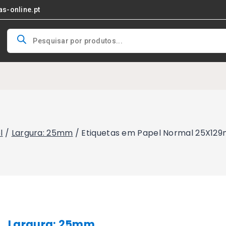
as-online.pt
Products
search
l
/
Largura: 25mm
/
Etiquetas em Papel Normal 25X129
Largura: 25mm