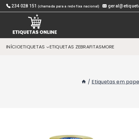
Skip
234 028 151
geral@etiquet
(chamada para a rede fixa nacional)
to
content
INÍCIO
ETIQUETAS
ETIQUETAS ZEBRA
FITAS
MORE
/
Etiquetas em pape