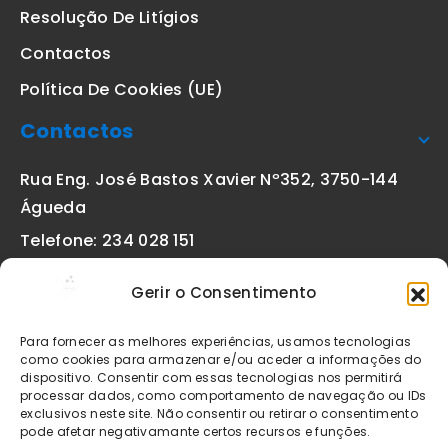
Resolução De Litígios
Contactos
Política De Cookies (UE)
Contactos
Rua Eng. José Bastos Xavier Nº352, 3750-144
Águeda
Telefone: 234 028 151
(chamada para a rede fixa nacional)
Gerir o Consentimento
Email:
geral@etiquetas-online.pt
Para fornecer as melhores experiências, usamos tecnologias
como cookies para armazenar e/ou aceder a informações do
dispositivo. Consentir com essas tecnologias nos permitirá
processar dados, como comportamento de navegação ou IDs
Os preços indicados incluem IVA à taxa legal em vigor. Todos
exclusivos neste site. Não consentir ou retirar o consentimento
os artigos apresentados no site encontram-se sujeitos à
pode afetar negativamante certos recursos e funções.
disponibilidade de stock após confirmação da encomenda. As