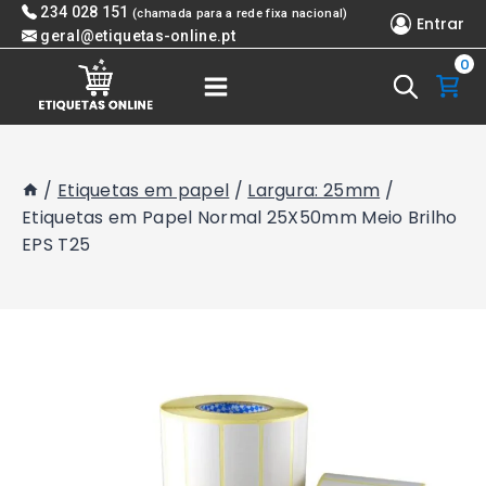
Skip
234 028 151
(chamada para a rede fixa nacional)
Entrar
to
geral@etiquetas-online.pt
0
content
/
Etiquetas em papel
/
Largura: 25mm
/
Etiquetas em Papel Normal 25X50mm Meio Brilho
EPS T25