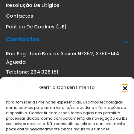
Resolução De Litígios
Contactos
Política De Cookies (UE)
Contactos
Rua Eng. José Bastos Xavier Nº352, 3750-144
Águeda
Telefone: 234 028 151
(chamada para a rede fixa nacional)
Gerir o Consentimento
Email:
geral@etiquetas-online.pt
Para fornecer as melhores experiências, usamos tecnologias
como cookies para armazenar e/ou aceder a informações do
dispositivo. Consentir com essas tecnologias nos permitirá
processar dados, como comportamento de navegação ou IDs
Os preços indicados incluem IVA à taxa legal em vigor. Todos
exclusivos neste site. Não consentir ou retirar o consentimento
os artigos apresentados no site encontram-se sujeitos à
pode afetar negativamante certos recursos e funções.
disponibilidade de stock após confirmação da encomenda. As