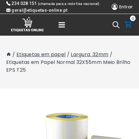
Skip
234 028 151
(chamada para a rede fixa nacional)
Entrar
to
geral@etiquetas-online.pt
0
content
/
Etiquetas em papel
/
Largura: 32mm
/
Etiquetas em Papel Normal 32X55mm Meio Brilho
EPS T25