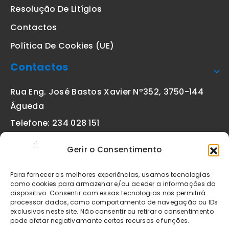
Resolução De Litígios
Contactos
Política De Cookies (UE)
Contactos
Rua Eng. José Bastos Xavier Nº352, 3750-144
Águeda
Telefone: 234 028 151
(chamada para a rede fixa nacional)
Gerir o Consentimento
Email:
geral@etiquetas-online.pt
Para fornecer as melhores experiências, usamos tecnologias
como cookies para armazenar e/ou aceder a informações do
dispositivo. Consentir com essas tecnologias nos permitirá
processar dados, como comportamento de navegação ou IDs
Os preços indicados incluem IVA à taxa legal em vigor. Todos
exclusivos neste site. Não consentir ou retirar o consentimento
os artigos apresentados no site encontram-se sujeitos à
pode afetar negativamante certos recursos e funções.
disponibilidade de stock após confirmação da encomenda. As