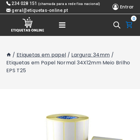
Skip
234 028 151
(chamada para a rede fixa nacional)
Entrar
to
geral@etiquetas-online.pt
0
content
/
Etiquetas em papel
/
Largura: 34mm
/
Etiquetas em Papel Normal 34X12mm Meio Brilho
EPS T25