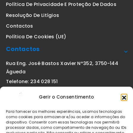
Política De Privacidade E Proteção De Dados
Resolução De Litígios
Contactos
Política De Cookies (UE)
Contactos
Rua Eng. José Bastos Xavier Nº352, 3750-144
Águeda
Telefone: 234 028 151
(chamada para a rede fixa nacional)
Gerir o Consentimento
Email:
geral@etiquetas-online.pt
Para fornecer as melhores experiências, usamos tecnologias
como cookies para armazenar e/ou aceder a informações do
dispositivo. Consentir com essas tecnologias nos permitirá
processar dados, como comportamento de navegação ou IDs
Os preços indicados incluem IVA à taxa legal em vigor. Todos
exclusivos neste site. Não consentir ou retirar o consentimento