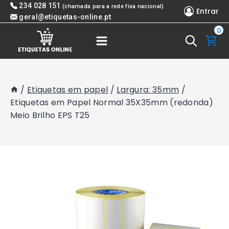
Skip
234 028 151
(chamada para a rede fixa nacional)
Entrar
to
geral@etiquetas-online.pt
0
content
/
Etiquetas em papel
/
Largura: 35mm
/
Etiquetas em Papel Normal 35X35mm (redonda)
Meio Brilho EPS T25