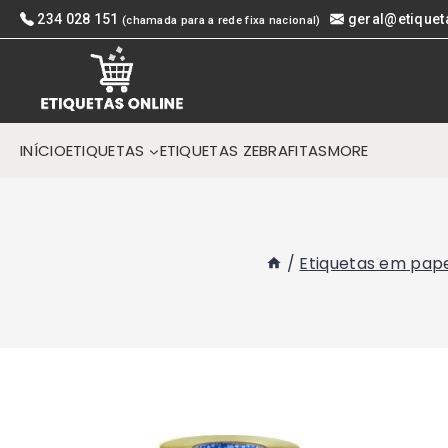
Skip
234 028 151
geral@etiquet
(chamada para a rede fixa nacional)
to
content
INÍCIO
ETIQUETAS
ETIQUETAS ZEBRA
FITAS
MORE
/
Etiquetas em pap