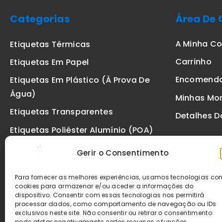
Categorias
Área De 
A Minha C
Etiquetas Térmicas
Carrinho
Etiquetas Em Papel
Encomend
Etiquetas Em Plástico (à Prova De
Água)
Minhas Mo
Etiquetas Transparentes
Detalhes D
Etiquetas Poliéster Alumínio (POA)
Etiquetas De Segurança VOID
Gerir o Consentimento
Etiquetas De Ourivesaria
Para fornecer as melhores experiências, usamos tecnologias c
Etiquetas Zebra
cookies para armazenar e/ou aceder a informações do
dispositivo. Consentir com essas tecnologias nos permitirá
Fitas
processar dados, como comportamento de navegação ou IDs
exclusivos neste site. Não consentir ou retirar o consentimento
pode afetar negativamante certos recursos e funções.