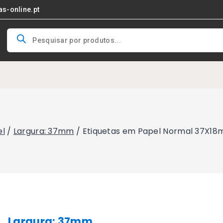
as-online.pt
Products
search
el
/
Largura: 37mm
/
Etiquetas em Papel Normal 37X18m
Largura: 37mm