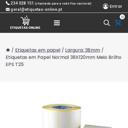
Skip
234 028 151
(chamada para a rede fixa nacional)
Entrar
to
geral@etiquetas-online.pt
0
content
/
Etiquetas em papel
/
Largura: 38mm
/
Etiquetas em Papel Normal 38X120mm Meio Brilho
EPS T25