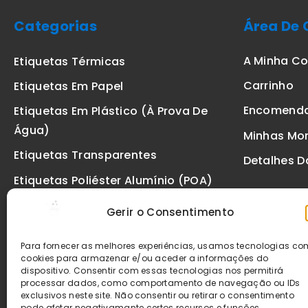
Categorias
Área De 
A Minha C
Etiquetas Térmicas
Carrinho
Etiquetas Em Papel
Encomend
Etiquetas Em Plástico (à Prova De
Água)
Minhas Mo
Etiquetas Transparentes
Detalhes D
Etiquetas Poliéster Alumínio (POA)
Etiquetas De Segurança VOID
Gerir o Consentimento
Etiquetas De Ourivesaria
Para fornecer as melhores experiências, usamos tecnologias c
Etiquetas Zebra
cookies para armazenar e/ou aceder a informações do
dispositivo. Consentir com essas tecnologias nos permitirá
Fitas
processar dados, como comportamento de navegação ou IDs
exclusivos neste site. Não consentir ou retirar o consentimento
pode afetar negativamante certos recursos e funções.