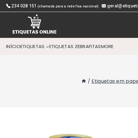
Skip
234 028 151
geral@etiquet
(chamada para a rede fixa nacional)
to
content
INÍCIO
ETIQUETAS
ETIQUETAS ZEBRA
FITAS
MORE
/
Etiquetas em pape