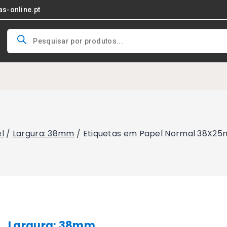
as-online.pt
Products
search
l
/
Largura: 38mm
/
Etiquetas em Papel Normal 38X25m
Largura: 38mm