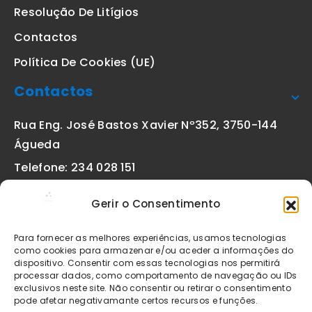
Resolução De Litígios
Contactos
Política De Cookies (UE)
Contactos
Rua Eng. José Bastos Xavier Nº352, 3750-144
Águeda
Telefone: 234 028 151
(chamada para a rede fixa nacional)
Gerir o Consentimento
Email:
geral@etiquetas-online.pt
Para fornecer as melhores experiências, usamos tecnologias
como cookies para armazenar e/ou aceder a informações do
dispositivo. Consentir com essas tecnologias nos permitirá
processar dados, como comportamento de navegação ou IDs
Os preços indicados incluem IVA à taxa legal em vigor. Todos
exclusivos neste site. Não consentir ou retirar o consentimento
os artigos apresentados no site encontram-se sujeitos à
pode afetar negativamante certos recursos e funções.
disponibilidade de stock após confirmação da encomenda. As