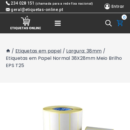
Skip
234 028 151
(chamada para a rede fixa nacional)
Entrar
to
geral@etiquetas-online.pt
0
content
/
Etiquetas em papel
/
Largura: 38mm
/
Etiquetas em Papel Normal 38X28mm Meio Brilho
EPS T25