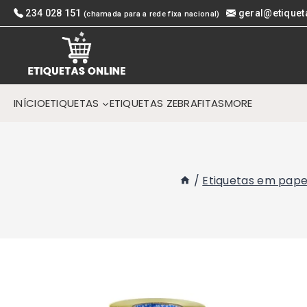
Skip
234 028 151
geral@etiquet
(chamada para a rede fixa nacional)
to
content
INÍCIO
ETIQUETAS
ETIQUETAS ZEBRA
FITAS
MORE
/
Etiquetas em pape