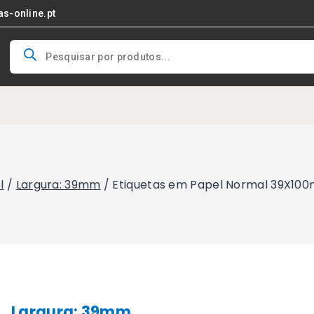
as-online.pt
Products
search
l
/
Largura: 39mm
/
Etiquetas em Papel Normal 39X100
Largura: 39mm