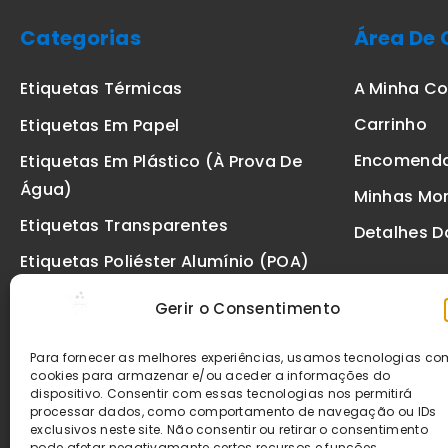
Categorias
Área De 
A Minha C
Etiquetas Térmicas
Carrinho
Etiquetas Em Papel
Encomend
Etiquetas Em Plástico (à Prova De
Água)
Minhas Mo
Etiquetas Transparentes
Detalhes D
Etiquetas Poliéster Alumínio (POA)
Etiquetas De Segurança VOID
Gerir o Consentimento
Etiquetas De Ourivesaria
Para fornecer as melhores experiências, usamos tecnologias c
Etiquetas Zebra
cookies para armazenar e/ou aceder a informações do
dispositivo. Consentir com essas tecnologias nos permitirá
Fitas
processar dados, como comportamento de navegação ou IDs
exclusivos neste site. Não consentir ou retirar o consentimento
pode afetar negativamante certos recursos e funções.