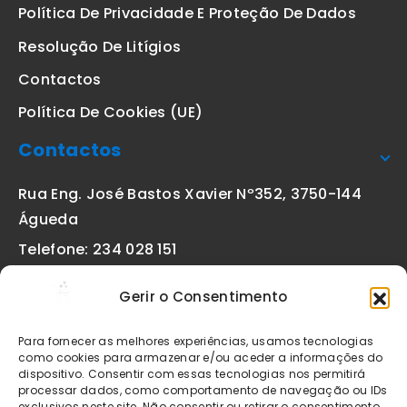
Política De Privacidade E Proteção De Dados
Resolução De Litígios
Contactos
Política De Cookies (UE)
Contactos
Rua Eng. José Bastos Xavier Nº352, 3750-144
Águeda
Telefone: 234 028 151
(chamada para a rede fixa nacional)
Gerir o Consentimento
Email:
geral@etiquetas-online.pt
Para fornecer as melhores experiências, usamos tecnologias
como cookies para armazenar e/ou aceder a informações do
dispositivo. Consentir com essas tecnologias nos permitirá
processar dados, como comportamento de navegação ou IDs
Os preços indicados incluem IVA à taxa legal em vigor. Todos
exclusivos neste site. Não consentir ou retirar o consentimento