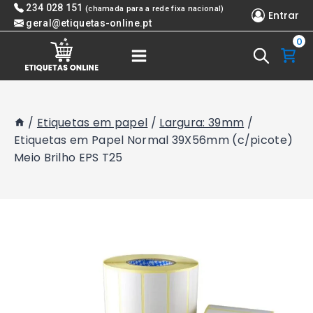
Skip
234 028 151
(chamada para a rede fixa nacional)
Entrar
to
geral@etiquetas-online.pt
0
content
/
Etiquetas em papel
/
Largura: 39mm
/
Etiquetas em Papel Normal 39X56mm (c/picote)
Meio Brilho EPS T25