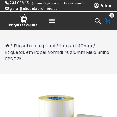
Skip
234 028 151
(chamada para a rede fixa nacional)
Entrar
to
geral@etiquetas-online.pt
0
content
/
Etiquetas em papel
/
Largura: 40mm
/
Etiquetas em Papel Normal 40X10mm Meio Brilho
EPS T25