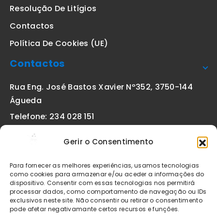
Resolução De Litígios
Contactos
Política De Cookies (UE)
Contactos
Rua Eng. José Bastos Xavier Nº352, 3750-144
Águeda
Telefone: 234 028 151
(chamada para a rede fixa nacional)
Gerir o Consentimento
Email:
geral@etiquetas-online.pt
Para fornecer as melhores experiências, usamos tecnologias
como cookies para armazenar e/ou aceder a informações do
dispositivo. Consentir com essas tecnologias nos permitirá
processar dados, como comportamento de navegação ou IDs
Os preços indicados incluem IVA à taxa legal em vigor. Todos
exclusivos neste site. Não consentir ou retirar o consentimento
os artigos apresentados no site encontram-se sujeitos à
pode afetar negativamante certos recursos e funções.
disponibilidade de stock após confirmação da encomenda. As