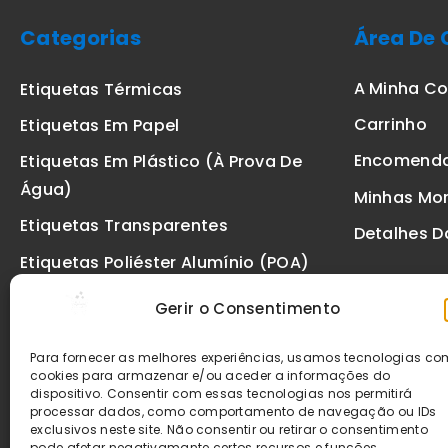
Categorias
Área De 
A Minha C
Etiquetas Térmicas
Carrinho
Etiquetas Em Papel
Encomend
Etiquetas Em Plástico (à Prova De
Água)
Minhas Mo
Etiquetas Transparentes
Detalhes D
Etiquetas Poliéster Alumínio (POA)
Etiquetas De Segurança VOID
Gerir o Consentimento
Etiquetas De Ourivesaria
Para fornecer as melhores experiências, usamos tecnologias c
Etiquetas Zebra
cookies para armazenar e/ou aceder a informações do
dispositivo. Consentir com essas tecnologias nos permitirá
Fitas
processar dados, como comportamento de navegação ou IDs
exclusivos neste site. Não consentir ou retirar o consentimento
pode afetar negativamante certos recursos e funções.