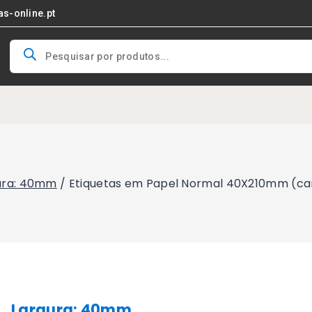
as-online.pt
Products
search
ura: 40mm
/
Etiquetas em Papel Normal 40X210mm (cant
Largura: 40mm