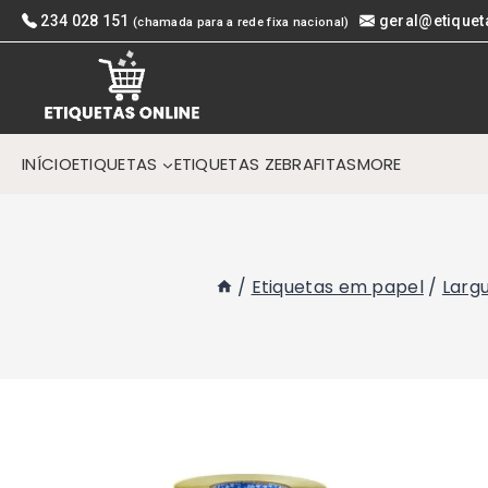
Skip
234 028 151
geral@etiquet
(chamada para a rede fixa nacional)
to
content
INÍCIO
ETIQUETAS
ETIQUETAS ZEBRA
FITAS
MORE
/
Etiquetas em papel
/
Larg