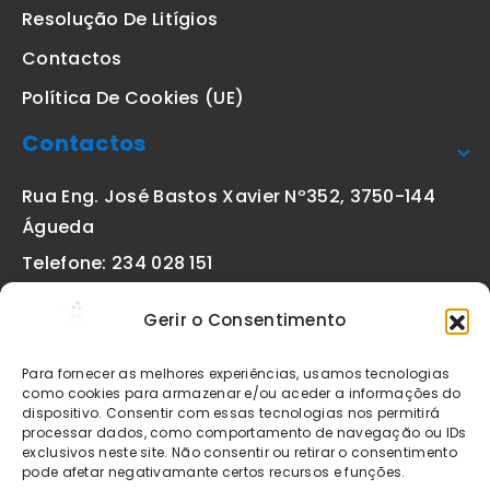
Resolução De Litígios
Contactos
Política De Cookies (UE)
Contactos
Rua Eng. José Bastos Xavier Nº352, 3750-144
Águeda
Telefone: 234 028 151
(chamada para a rede fixa nacional)
Gerir o Consentimento
Email:
geral@etiquetas-online.pt
Para fornecer as melhores experiências, usamos tecnologias
como cookies para armazenar e/ou aceder a informações do
dispositivo. Consentir com essas tecnologias nos permitirá
processar dados, como comportamento de navegação ou IDs
Os preços indicados incluem IVA à taxa legal em vigor. Todos
exclusivos neste site. Não consentir ou retirar o consentimento
os artigos apresentados no site encontram-se sujeitos à
pode afetar negativamante certos recursos e funções.
disponibilidade de stock após confirmação da encomenda. As