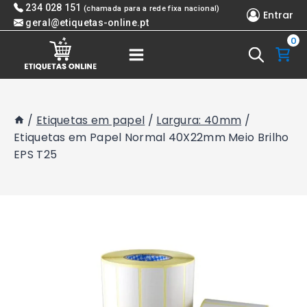
Skip
234 028 151
(chamada para a rede fixa nacional)
Entrar
to
geral@etiquetas-online.pt
0
content
/
Etiquetas em papel
/
Largura: 40mm
/
Etiquetas em Papel Normal 40X22mm Meio Brilho
EPS T25