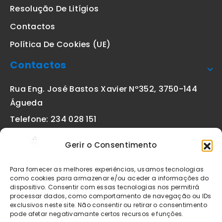
Resolução De Litígios
Contactos
Política De Cookies (UE)
Contactos
Rua Eng. José Bastos Xavier Nº352, 3750-144
Águeda
Telefone: 234 028 151
(chamada para a rede fixa nacional)
Gerir o Consentimento
Email:
geral@etiquetas-online.pt
Para fornecer as melhores experiências, usamos tecnologias
como cookies para armazenar e/ou aceder a informações do
dispositivo. Consentir com essas tecnologias nos permitirá
processar dados, como comportamento de navegação ou IDs
Os preços indicados incluem IVA à taxa legal em vigor. Todos
exclusivos neste site. Não consentir ou retirar o consentimento
os artigos apresentados no site encontram-se sujeitos à
pode afetar negativamante certos recursos e funções.
disponibilidade de stock após confirmação da encomenda. As