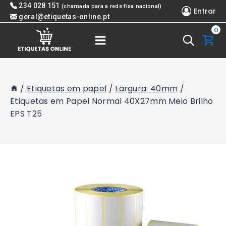
Skip
234 028 151
(chamada para a rede fixa nacional)
Entrar
to
geral@etiquetas-online.pt
0
content
/
Etiquetas em papel
/
Largura: 40mm
/
Etiquetas em Papel Normal 40X27mm Meio Brilho
EPS T25