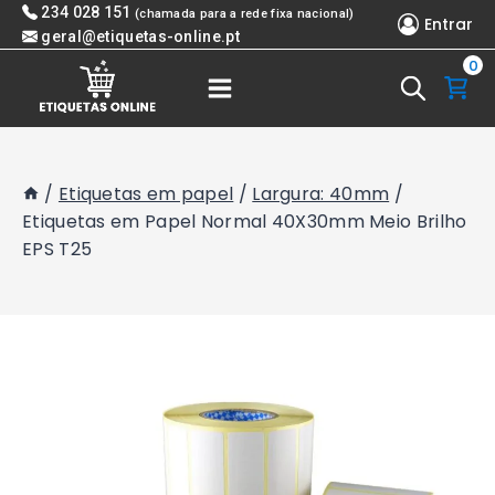
Skip
234 028 151
(chamada para a rede fixa nacional)
Entrar
to
geral@etiquetas-online.pt
0
content
/
Etiquetas em papel
/
Largura: 40mm
/
Etiquetas em Papel Normal 40X30mm Meio Brilho
EPS T25