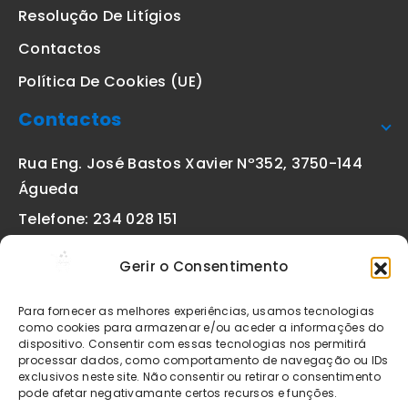
Resolução De Litígios
Contactos
Política De Cookies (UE)
Contactos
Rua Eng. José Bastos Xavier Nº352, 3750-144
Águeda
Telefone: 234 028 151
(chamada para a rede fixa nacional)
Gerir o Consentimento
Email:
geral@etiquetas-online.pt
Para fornecer as melhores experiências, usamos tecnologias
como cookies para armazenar e/ou aceder a informações do
dispositivo. Consentir com essas tecnologias nos permitirá
processar dados, como comportamento de navegação ou IDs
Os preços indicados incluem IVA à taxa legal em vigor. Todos
exclusivos neste site. Não consentir ou retirar o consentimento
os artigos apresentados no site encontram-se sujeitos à
pode afetar negativamante certos recursos e funções.
disponibilidade de stock após confirmação da encomenda. As