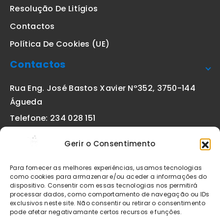
Resolução De Litígios
Contactos
Política De Cookies (UE)
Contactos
Rua Eng. José Bastos Xavier Nº352, 3750-144
Águeda
Telefone: 234 028 151
(chamada para a rede fixa nacional)
Gerir o Consentimento
Email:
geral@etiquetas-online.pt
Para fornecer as melhores experiências, usamos tecnologias
como cookies para armazenar e/ou aceder a informações do
dispositivo. Consentir com essas tecnologias nos permitirá
processar dados, como comportamento de navegação ou IDs
Os preços indicados incluem IVA à taxa legal em vigor. Todos
exclusivos neste site. Não consentir ou retirar o consentimento
os artigos apresentados no site encontram-se sujeitos à
pode afetar negativamante certos recursos e funções.
disponibilidade de stock após confirmação da encomenda. As