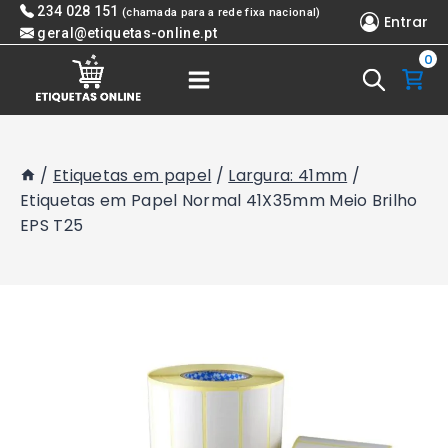
Skip
234 028 151
(chamada para a rede fixa nacional)
Entrar
to
geral@etiquetas-online.pt
0
content
/
Etiquetas em papel
/
Largura: 41mm
/
Etiquetas em Papel Normal 41X35mm Meio Brilho
EPS T25