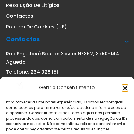
Resolução De Litígios
Contactos
Política De Cookies (UE)
Contactos
Rua Eng. José Bastos Xavier Nº352, 3750-144
Águeda
Telefone: 234 028 151
(chamada para a rede fixa nacional)
Gerir o Consentimento
Email:
geral@etiquetas-online.pt
Para fornecer as melhores experiências, usamos tecnologias
como cookies para armazenar e/ou aceder a informações do
dispositivo. Consentir com essas tecnologias nos permitirá
processar dados, como comportamento de navegação ou IDs
Os preços indicados incluem IVA à taxa legal em vigor. Todos
exclusivos neste site. Não consentir ou retirar o consentimento
os artigos apresentados no site encontram-se sujeitos à
pode afetar negativamante certos recursos e funções.
disponibilidade de stock após confirmação da encomenda. As