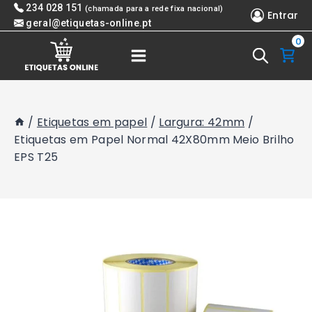
Skip
234 028 151
(chamada para a rede fixa nacional)
Entrar
to
geral@etiquetas-online.pt
0
content
/
Etiquetas em papel
/
Largura: 42mm
/
Etiquetas em Papel Normal 42X80mm Meio Brilho
EPS T25