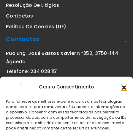
Resolução De Litígios
Contactos
Política De Cookies (UE)
Contactos
Rua Eng. José Bastos Xavier Nº352, 3750-144
Águeda
Telefone: 234 028 151
(chamada para a rede fixa nacional)
Gerir o Consentimento
Email:
geral@etiquetas-online.pt
Para fornecer as melhores experiências, usamos tecnologias
como cookies para armazenar e/ou aceder a informações do
dispositivo. Consentir com essas tecnologias nos permitirá
processar dados, como comportamento de navegação ou IDs
Os preços indicados incluem IVA à taxa legal em vigor. Todos
exclusivos neste site. Não consentir ou retirar o consentimento
os artigos apresentados no site encontram-se sujeitos à
pode afetar negativamante certos recursos e funções.
disponibilidade de stock após confirmação da encomenda. As