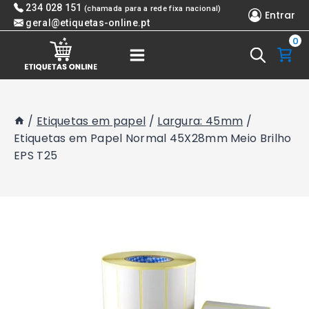
Skip
234 028 151
(chamada para a rede fixa nacional)
Entrar
to
geral@etiquetas-online.pt
0
content
/
Etiquetas em papel
/
Largura: 45mm
/
Etiquetas em Papel Normal 45X28mm Meio Brilho
EPS T25