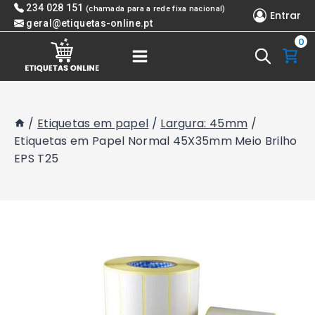
Skip
234 028 151
(chamada para a rede fixa nacional)
Entrar
to
geral@etiquetas-online.pt
0
content
/
Etiquetas em papel
/
Largura: 45mm
/
Etiquetas em Papel Normal 45X35mm Meio Brilho
EPS T25