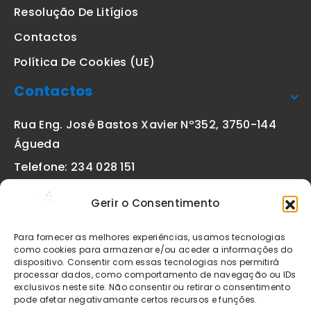
Resolução De Litígios
Contactos
Política De Cookies (UE)
Contactos
Rua Eng. José Bastos Xavier Nº352, 3750-144
Águeda
Telefone: 234 028 151
(chamada para a rede fixa nacional)
Gerir o Consentimento
Email:
geral@etiquetas-online.pt
Para fornecer as melhores experiências, usamos tecnologias
como cookies para armazenar e/ou aceder a informações do
dispositivo. Consentir com essas tecnologias nos permitirá
processar dados, como comportamento de navegação ou IDs
Os preços indicados incluem IVA à taxa legal em vigor. Todos
exclusivos neste site. Não consentir ou retirar o consentimento
os artigos apresentados no site encontram-se sujeitos à
pode afetar negativamante certos recursos e funções.
disponibilidade de stock após confirmação da encomenda. As